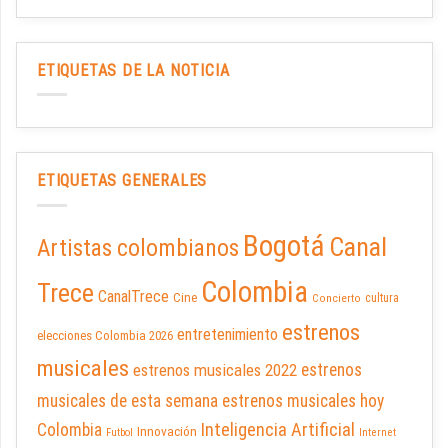
ETIQUETAS DE LA NOTICIA
ETIQUETAS GENERALES
Bogotá
Canal
Artistas colombianos
Colombia
Trece
CanalTrece
Cine
cultura
Concierto
estrenos
entretenimiento
elecciones Colombia 2026
musicales
estrenos musicales 2022
estrenos
musicales de esta semana
estrenos musicales hoy
Inteligencia Artificial
Colombia
Innovación
Futbol
Internet