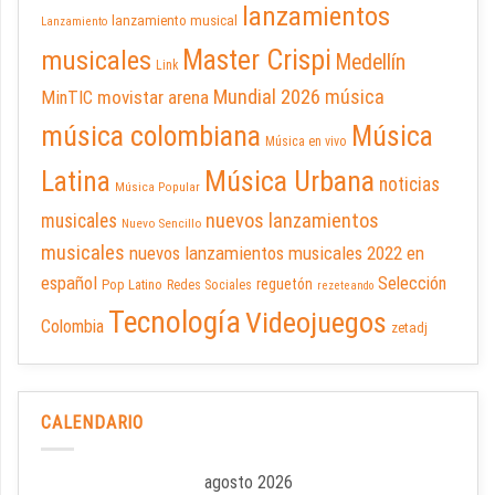
lanzamientos
lanzamiento musical
Lanzamiento
Master Crispi
musicales
Medellín
Link
Mundial 2026
música
movistar arena
MinTIC
música colombiana
Música
Música en vivo
Latina
Música Urbana
noticias
Música Popular
nuevos lanzamientos
musicales
Nuevo Sencillo
musicales
nuevos lanzamientos musicales 2022 en
español
Selección
reguetón
Pop Latino
Redes Sociales
rezeteando
Tecnología
Videojuegos
Colombia
zetadj
CALENDARIO
agosto 2026