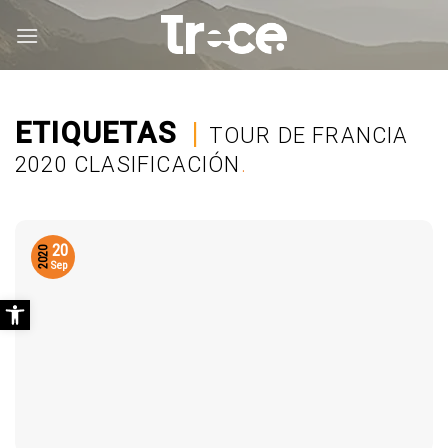
Saltar
al
contenido
ETIQUETAS
|
TOUR DE FRANCIA
2020 CLASIFICACIÓN
.
20
2020
Sep
Abrir barra de herramientas