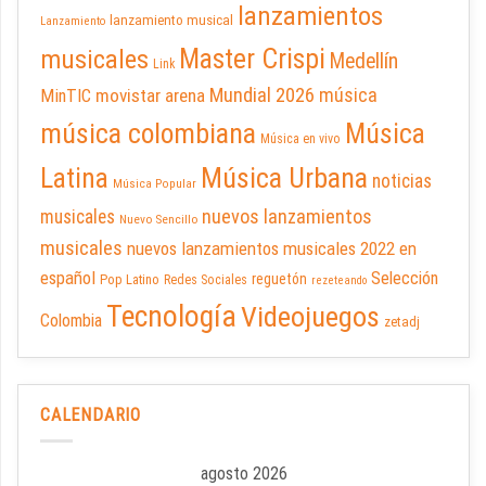
lanzamientos
lanzamiento musical
Lanzamiento
Master Crispi
musicales
Medellín
Link
Mundial 2026
música
movistar arena
MinTIC
música colombiana
Música
Música en vivo
Latina
Música Urbana
noticias
Música Popular
nuevos lanzamientos
musicales
Nuevo Sencillo
musicales
nuevos lanzamientos musicales 2022 en
español
Selección
reguetón
Pop Latino
Redes Sociales
rezeteando
Tecnología
Videojuegos
Colombia
zetadj
CALENDARIO
agosto 2026