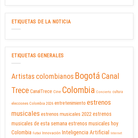
ETIQUETAS DE LA NOTICIA
ETIQUETAS GENERALES
Bogotá
Canal
Artistas colombianos
Colombia
Trece
CanalTrece
Cine
cultura
Concierto
estrenos
entretenimiento
elecciones Colombia 2026
musicales
estrenos musicales 2022
estrenos
musicales de esta semana
estrenos musicales hoy
Inteligencia Artificial
Colombia
Innovación
Futbol
Internet