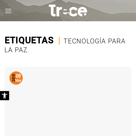
Saltar
al
contenido
ETIQUETAS
|
TECNOLOGÍA PARA
LA PAZ
.
08
2019
May
Abrir barra de herramientas