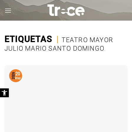
Saltar
al
contenido
ETIQUETAS
|
TEATRO MAYOR
JULIO MARIO SANTO DOMINGO
.
20
2026
May
Abrir barra de herramientas