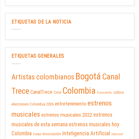
ETIQUETAS DE LA NOTICIA
ETIQUETAS GENERALES
Bogotá
Canal
Artistas colombianos
Colombia
Trece
CanalTrece
Cine
cultura
Concierto
estrenos
entretenimiento
elecciones Colombia 2026
musicales
estrenos musicales 2022
estrenos
musicales de esta semana
estrenos musicales hoy
Inteligencia Artificial
Colombia
Innovación
Futbol
Internet