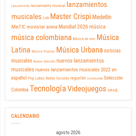
lanzamientos
lanzamiento musical
Lanzamiento
Master Crispi
musicales
Medellín
Link
Mundial 2026
música
movistar arena
MinTIC
música colombiana
Música
Música en vivo
Latina
Música Urbana
noticias
Música Popular
nuevos lanzamientos
musicales
Nuevo Sencillo
musicales
nuevos lanzamientos musicales 2022 en
español
Selección
reguetón
Pop Latino
Redes Sociales
rezeteando
Tecnología
Videojuegos
Colombia
zetadj
CALENDARIO
agosto 2026