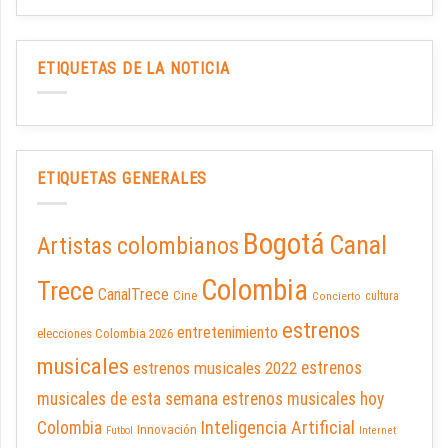
ETIQUETAS DE LA NOTICIA
ETIQUETAS GENERALES
Bogotá
Canal
Artistas colombianos
Colombia
Trece
CanalTrece
Cine
cultura
Concierto
estrenos
entretenimiento
elecciones Colombia 2026
musicales
estrenos musicales 2022
estrenos
musicales de esta semana
estrenos musicales hoy
Inteligencia Artificial
Colombia
Innovación
Futbol
Internet