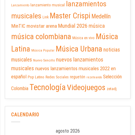
lanzamientos
lanzamiento musical
Lanzamiento
Master Crispi
musicales
Medellín
Link
Mundial 2026
música
movistar arena
MinTIC
música colombiana
Música
Música en vivo
Latina
Música Urbana
noticias
Música Popular
nuevos lanzamientos
musicales
Nuevo Sencillo
musicales
nuevos lanzamientos musicales 2022 en
español
Selección
reguetón
Pop Latino
Redes Sociales
rezeteando
Tecnología
Videojuegos
Colombia
zetadj
CALENDARIO
agosto 2026