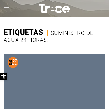
Saltar
al
contenido
ETIQUETAS
|
SUMINISTRO DE
AGUA 24 HORAS
.
27
2025
Mar
Abrir barra de herramientas