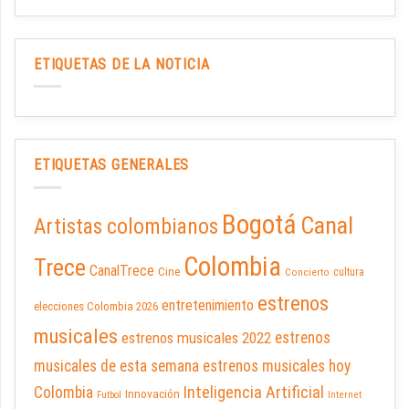
ETIQUETAS DE LA NOTICIA
ETIQUETAS GENERALES
Bogotá
Canal
Artistas colombianos
Colombia
Trece
CanalTrece
Cine
cultura
Concierto
estrenos
entretenimiento
elecciones Colombia 2026
musicales
estrenos musicales 2022
estrenos
musicales de esta semana
estrenos musicales hoy
Inteligencia Artificial
Colombia
Innovación
Futbol
Internet