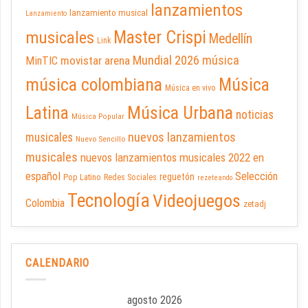
lanzamientos
lanzamiento musical
Lanzamiento
Master Crispi
musicales
Medellín
Link
Mundial 2026
música
movistar arena
MinTIC
música colombiana
Música
Música en vivo
Latina
Música Urbana
noticias
Música Popular
nuevos lanzamientos
musicales
Nuevo Sencillo
musicales
nuevos lanzamientos musicales 2022 en
español
Selección
reguetón
Pop Latino
Redes Sociales
rezeteando
Tecnología
Videojuegos
Colombia
zetadj
CALENDARIO
agosto 2026