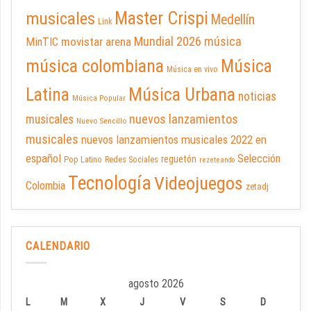
Master Crispi
musicales
Medellín
Link
Mundial 2026
música
movistar arena
MinTIC
música colombiana
Música
Música en vivo
Latina
Música Urbana
noticias
Música Popular
nuevos lanzamientos
musicales
Nuevo Sencillo
musicales
nuevos lanzamientos musicales 2022 en
español
Selección
reguetón
Pop Latino
Redes Sociales
rezeteando
Tecnología
Videojuegos
Colombia
zetadj
CALENDARIO
agosto 2026
L
M
X
J
V
S
D