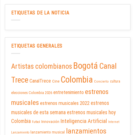
ETIQUETAS DE LA NOTICIA
ETIQUETAS GENERALES
Bogotá
Canal
Artistas colombianos
Colombia
Trece
CanalTrece
Cine
cultura
Concierto
estrenos
entretenimiento
elecciones Colombia 2026
musicales
estrenos musicales 2022
estrenos
musicales de esta semana
estrenos musicales hoy
Inteligencia Artificial
Colombia
Innovación
Futbol
Internet
lanzamientos
lanzamiento musical
Lanzamiento