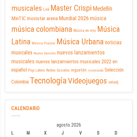
Master Crispi
musicales
Medellín
Link
Mundial 2026
música
movistar arena
MinTIC
música colombiana
Música
Música en vivo
Latina
Música Urbana
noticias
Música Popular
nuevos lanzamientos
musicales
Nuevo Sencillo
musicales
nuevos lanzamientos musicales 2022 en
español
Selección
reguetón
Pop Latino
Redes Sociales
rezeteando
Tecnología
Videojuegos
Colombia
zetadj
CALENDARIO
agosto 2026
L
M
X
J
V
S
D