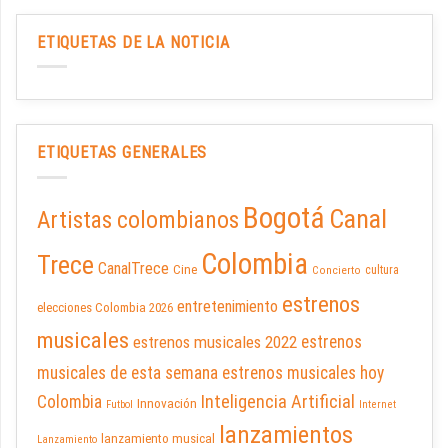
ETIQUETAS DE LA NOTICIA
ETIQUETAS GENERALES
Bogotá
Canal
Artistas colombianos
Colombia
Trece
CanalTrece
Cine
cultura
Concierto
estrenos
entretenimiento
elecciones Colombia 2026
musicales
estrenos musicales 2022
estrenos
musicales de esta semana
estrenos musicales hoy
Inteligencia Artificial
Colombia
Innovación
Futbol
Internet
lanzamientos
lanzamiento musical
Lanzamiento