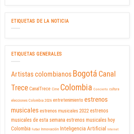
ETIQUETAS DE LA NOTICIA
ETIQUETAS GENERALES
Bogotá
Canal
Artistas colombianos
Colombia
Trece
CanalTrece
Cine
cultura
Concierto
estrenos
entretenimiento
elecciones Colombia 2026
musicales
estrenos musicales 2022
estrenos
musicales de esta semana
estrenos musicales hoy
Inteligencia Artificial
Colombia
Innovación
Futbol
Internet