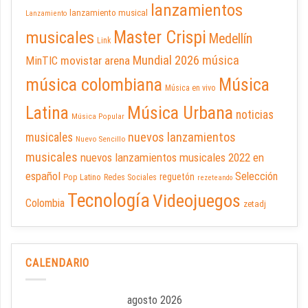
lanzamientos
lanzamiento musical
Lanzamiento
Master Crispi
musicales
Medellín
Link
Mundial 2026
música
movistar arena
MinTIC
música colombiana
Música
Música en vivo
Latina
Música Urbana
noticias
Música Popular
nuevos lanzamientos
musicales
Nuevo Sencillo
musicales
nuevos lanzamientos musicales 2022 en
español
Selección
reguetón
Pop Latino
Redes Sociales
rezeteando
Tecnología
Videojuegos
Colombia
zetadj
CALENDARIO
agosto 2026