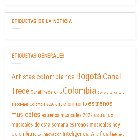
ETIQUETAS DE LA NOTICIA
ETIQUETAS GENERALES
Bogotá
Canal
Artistas colombianos
Colombia
Trece
CanalTrece
Cine
cultura
Concierto
estrenos
entretenimiento
elecciones Colombia 2026
musicales
estrenos musicales 2022
estrenos
musicales de esta semana
estrenos musicales hoy
Inteligencia Artificial
Colombia
Innovación
Futbol
Internet