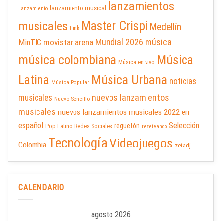
lanzamientos
lanzamiento musical
Lanzamiento
Master Crispi
musicales
Medellín
Link
Mundial 2026
música
movistar arena
MinTIC
música colombiana
Música
Música en vivo
Latina
Música Urbana
noticias
Música Popular
nuevos lanzamientos
musicales
Nuevo Sencillo
musicales
nuevos lanzamientos musicales 2022 en
español
Selección
reguetón
Pop Latino
Redes Sociales
rezeteando
Tecnología
Videojuegos
Colombia
zetadj
CALENDARIO
agosto 2026