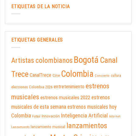
ETIQUETAS DE LA NOTICIA
ETIQUETAS GENERALES
Bogotá
Canal
Artistas colombianos
Colombia
Trece
CanalTrece
Cine
cultura
Concierto
estrenos
entretenimiento
elecciones Colombia 2026
musicales
estrenos musicales 2022
estrenos
musicales de esta semana
estrenos musicales hoy
Inteligencia Artificial
Colombia
Innovación
Futbol
Internet
lanzamientos
lanzamiento musical
Lanzamiento