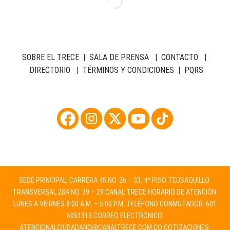
SOBRE EL TRECE
|
SALA DE PRENSA
|
CONTACTO
|
DIRECTORIO
|
TÉRMINOS Y CONDICIONES
|
PQRS
SEDE PRINCIPAL: CARRERA 45 NO. 26 – 33, 4º PISO TEUSAQUILLO:
TRANSVERSAL 28A NO. 39 – 29 CANAL TRECE HORARIO DE ATENCIÓN:
LUNES A VIERNES 8:00 A.M. – 5:00 P.M. TELÉFONO CONMUTADOR: 601
6051313 CORREO ELECTRÓNICO:
ATENCIONALCIUDADANO@CANALTRECE.COM.CO
COTIZACIONES: