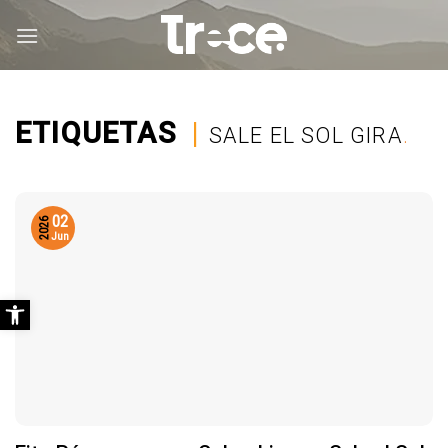
Saltar
al
contenido
ETIQUETAS
|
SALE EL SOL GIRA
.
02
2026
Jun
Abrir barra de herramientas