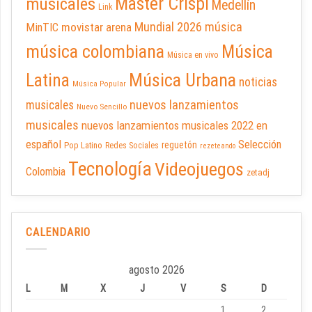
Master Crispi
musicales
Medellín
Link
Mundial 2026
música
movistar arena
MinTIC
música colombiana
Música
Música en vivo
Latina
Música Urbana
noticias
Música Popular
nuevos lanzamientos
musicales
Nuevo Sencillo
musicales
nuevos lanzamientos musicales 2022 en
español
Selección
reguetón
Pop Latino
Redes Sociales
rezeteando
Tecnología
Videojuegos
Colombia
zetadj
CALENDARIO
agosto 2026
L
M
X
J
V
S
D
1
2