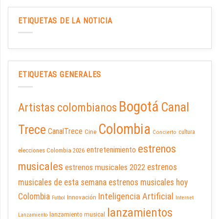
ETIQUETAS DE LA NOTICIA
ETIQUETAS GENERALES
Bogotá
Canal
Artistas colombianos
Colombia
Trece
CanalTrece
Cine
cultura
Concierto
estrenos
entretenimiento
elecciones Colombia 2026
musicales
estrenos musicales 2022
estrenos
musicales de esta semana
estrenos musicales hoy
Inteligencia Artificial
Colombia
Innovación
Futbol
Internet
lanzamientos
lanzamiento musical
Lanzamiento