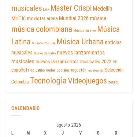
Master Crispi
musicales
Medellín
Link
Mundial 2026
música
movistar arena
MinTIC
música colombiana
Música
Música en vivo
Latina
Música Urbana
noticias
Música Popular
nuevos lanzamientos
musicales
Nuevo Sencillo
musicales
nuevos lanzamientos musicales 2022 en
español
Selección
reguetón
Pop Latino
Redes Sociales
rezeteando
Tecnología
Videojuegos
Colombia
zetadj
CALENDARIO
agosto 2026
L
M
X
J
V
S
D