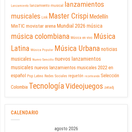
lanzamientos
lanzamiento musical
Lanzamiento
Master Crispi
musicales
Medellín
Link
Mundial 2026
música
movistar arena
MinTIC
música colombiana
Música
Música en vivo
Latina
Música Urbana
noticias
Música Popular
nuevos lanzamientos
musicales
Nuevo Sencillo
musicales
nuevos lanzamientos musicales 2022 en
español
Selección
reguetón
Pop Latino
Redes Sociales
rezeteando
Tecnología
Videojuegos
Colombia
zetadj
CALENDARIO
agosto 2026