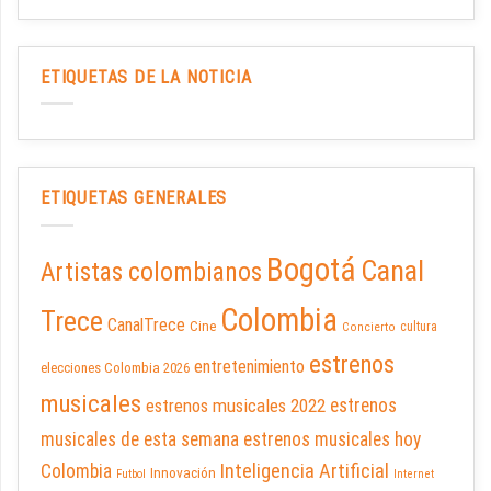
ETIQUETAS DE LA NOTICIA
ETIQUETAS GENERALES
Bogotá
Canal
Artistas colombianos
Colombia
Trece
CanalTrece
Cine
cultura
Concierto
estrenos
entretenimiento
elecciones Colombia 2026
musicales
estrenos musicales 2022
estrenos
musicales de esta semana
estrenos musicales hoy
Inteligencia Artificial
Colombia
Innovación
Futbol
Internet