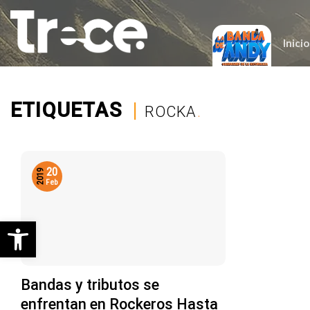
Saltar
al
contenido
Inicio
ETIQUETAS
|
ROCKA
.
20
2019
Feb
Abrir barra de herramientas
Bandas y tributos se
enfrentan en Rockeros Hasta