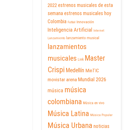
2022
estrenos musicales de esta
semana
estrenos musicales hoy
Colombia
Innovación
Futbol
Inteligencia Artificial
Internet
lanzamiento musical
Lanzamiento
lanzamientos
Master
musicales
Link
Crispi
Medellín
MinTIC
Mundial 2026
movistar arena
música
música
colombiana
Música en vivo
Música Latina
Música Popular
Música Urbana
noticias