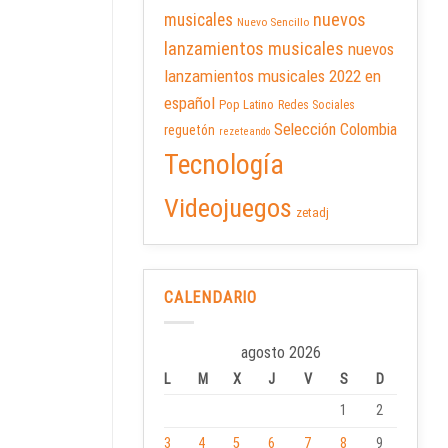
nuevos
musicales
Nuevo Sencillo
lanzamientos musicales
nuevos
lanzamientos musicales 2022 en
español
Pop Latino
Redes Sociales
Selección Colombia
reguetón
rezeteando
Tecnología
Videojuegos
zetadj
CALENDARIO
agosto 2026
L
M
X
J
V
S
D
1
2
3
4
5
6
7
8
9