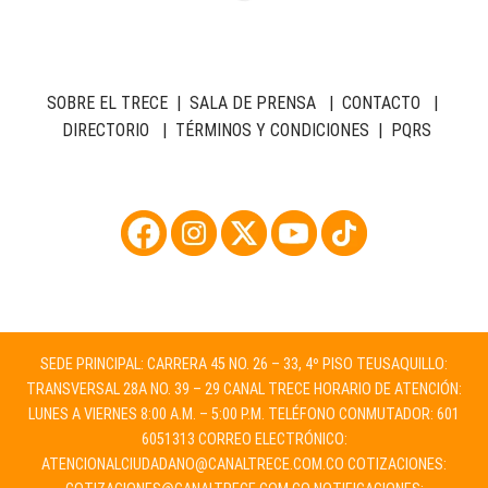
SOBRE EL TRECE
|
SALA DE PRENSA
|
CONTACTO
|
DIRECTORIO
|
TÉRMINOS Y CONDICIONES
|
PQRS
SEDE PRINCIPAL: CARRERA 45 NO. 26 – 33, 4º PISO TEUSAQUILLO:
TRANSVERSAL 28A NO. 39 – 29 CANAL TRECE HORARIO DE ATENCIÓN:
LUNES A VIERNES 8:00 A.M. – 5:00 P.M. TELÉFONO CONMUTADOR: 601
6051313 CORREO ELECTRÓNICO:
ATENCIONALCIUDADANO@CANALTRECE.COM.CO
COTIZACIONES: