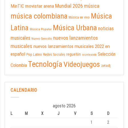
Mundial 2026
música
movistar arena
MinTIC
música colombiana
Música
Música en vivo
Latina
Música Urbana
noticias
Música Popular
nuevos lanzamientos
musicales
Nuevo Sencillo
musicales
nuevos lanzamientos musicales 2022 en
español
Selección
reguetón
Pop Latino
Redes Sociales
rezeteando
Tecnología
Videojuegos
Colombia
zetadj
CALENDARIO
agosto 2026
L
M
X
J
V
S
D
1
2