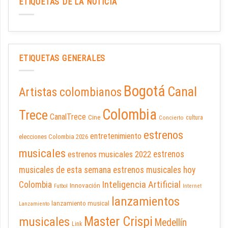
ETIQUETAS DE LA NOTICIA
ETIQUETAS GENERALES
Bogotá
Canal
Artistas colombianos
Colombia
Trece
CanalTrece
Cine
cultura
Concierto
estrenos
entretenimiento
elecciones Colombia 2026
musicales
estrenos musicales 2022
estrenos
musicales de esta semana
estrenos musicales hoy
Inteligencia Artificial
Colombia
Innovación
Futbol
Internet
lanzamientos
lanzamiento musical
Lanzamiento
Master Crispi
musicales
Medellín
Link