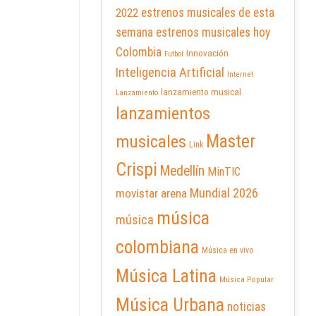
2022
estrenos musicales de esta
semana
estrenos musicales hoy
Colombia
Innovación
Futbol
Inteligencia Artificial
Internet
lanzamiento musical
Lanzamiento
lanzamientos
Master
musicales
Link
Crispi
Medellín
MinTIC
Mundial 2026
movistar arena
música
música
colombiana
Música en vivo
Música Latina
Música Popular
Música Urbana
noticias