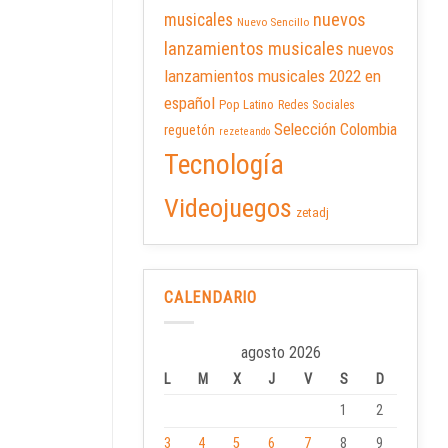
nuevos
musicales
Nuevo Sencillo
lanzamientos musicales
nuevos
lanzamientos musicales 2022 en
español
Pop Latino
Redes Sociales
Selección Colombia
reguetón
rezeteando
Tecnología
Videojuegos
zetadj
CALENDARIO
agosto 2026
L
M
X
J
V
S
D
1
2
3
4
5
6
7
8
9