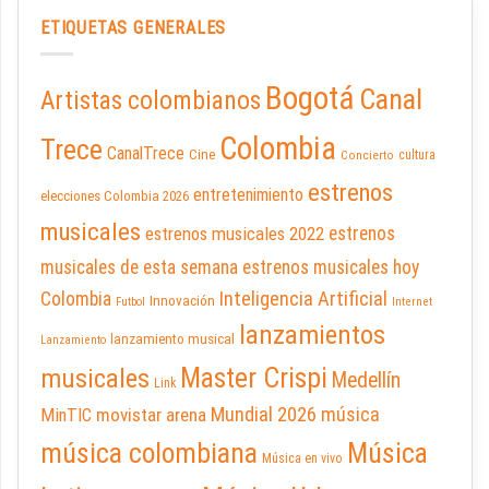
ETIQUETAS GENERALES
Bogotá
Canal
Artistas colombianos
Colombia
Trece
CanalTrece
Cine
cultura
Concierto
estrenos
entretenimiento
elecciones Colombia 2026
musicales
estrenos musicales 2022
estrenos
musicales de esta semana
estrenos musicales hoy
Inteligencia Artificial
Colombia
Innovación
Futbol
Internet
lanzamientos
lanzamiento musical
Lanzamiento
Master Crispi
musicales
Medellín
Link
Mundial 2026
música
movistar arena
MinTIC
música colombiana
Música
Música en vivo