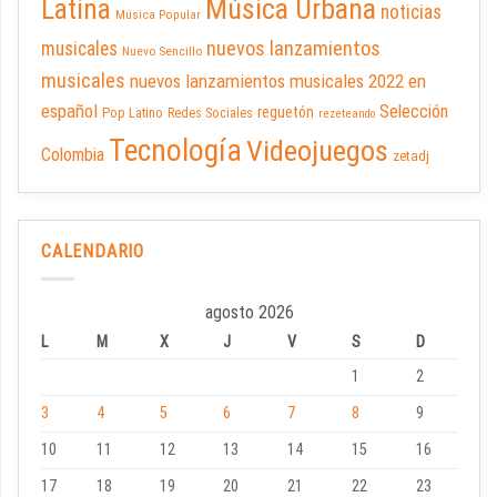
Latina
Música Urbana
noticias
Música Popular
nuevos lanzamientos
musicales
Nuevo Sencillo
musicales
nuevos lanzamientos musicales 2022 en
español
Selección
reguetón
Pop Latino
Redes Sociales
rezeteando
Tecnología
Videojuegos
Colombia
zetadj
CALENDARIO
agosto 2026
L
M
X
J
V
S
D
1
2
3
4
5
6
7
8
9
10
11
12
13
14
15
16
17
18
19
20
21
22
23