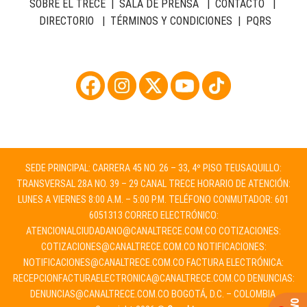
SOBRE EL TRECE
|
SALA DE PRENSA
|
CONTACTO
|
DIRECTORIO
|
TÉRMINOS Y CONDICIONES
|
PQRS
SEDE PRINCIPAL: CARRERA 45 NO. 26 – 33, 4º PISO TEUSAQUILLO:
TRANSVERSAL 28A NO. 39 – 29 CANAL TRECE HORARIO DE ATENCIÓN:
LUNES A VIERNES 8:00 A.M. – 5:00 P.M. TELÉFONO CONMUTADOR: 601
6051313 CORREO ELECTRÓNICO:
ATENCIONALCIUDADANO@CANALTRECE.COM.CO
COTIZACIONES:
COTIZACIONES@CANALTRECE.COM.CO
NOTIFICACIONES:
NOTIFICACIONES@CANALTRECE.COM.CO
FACTURA ELECTRÓNICA:
RECEPCIONFACTURAELECTRONICA@CANALTRECE.COM.CO
DENUNCIAS:
DENUNCIAS@CANALTRECE.COM.CO
BOGOTÁ, D.C. – COLOMBIA.