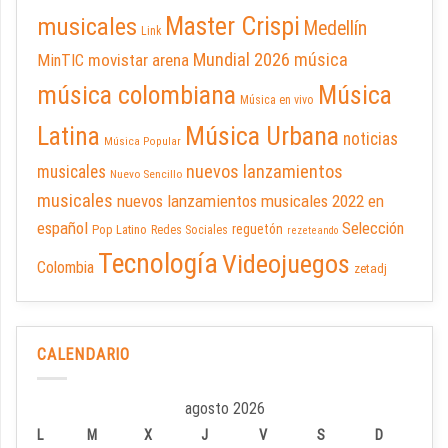
Master Crispi
musicales
Medellín
Link
Mundial 2026
música
movistar arena
MinTIC
música colombiana
Música
Música en vivo
Latina
Música Urbana
noticias
Música Popular
nuevos lanzamientos
musicales
Nuevo Sencillo
musicales
nuevos lanzamientos musicales 2022 en
español
Selección
reguetón
Pop Latino
Redes Sociales
rezeteando
Tecnología
Videojuegos
Colombia
zetadj
CALENDARIO
agosto 2026
L
M
X
J
V
S
D