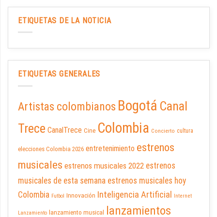
ETIQUETAS DE LA NOTICIA
ETIQUETAS GENERALES
Bogotá
Canal
Artistas colombianos
Colombia
Trece
CanalTrece
Cine
cultura
Concierto
estrenos
entretenimiento
elecciones Colombia 2026
musicales
estrenos musicales 2022
estrenos
musicales de esta semana
estrenos musicales hoy
Inteligencia Artificial
Colombia
Innovación
Futbol
Internet
lanzamientos
lanzamiento musical
Lanzamiento