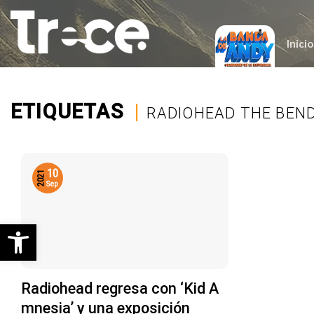
Saltar
al
contenido
Inicio
ETIQUETAS
|
RADIOHEAD THE BEN
10
2021
Sep
Abrir barra de herramientas
Radiohead regresa con ‘Kid A
mnesia’ y una exposición