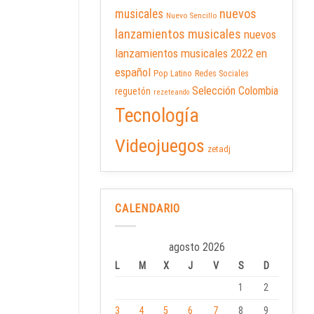
nuevos
musicales
Nuevo Sencillo
lanzamientos musicales
nuevos
lanzamientos musicales 2022 en
español
Pop Latino
Redes Sociales
Selección Colombia
reguetón
rezeteando
Tecnología
Videojuegos
zetadj
CALENDARIO
agosto 2026
L
M
X
J
V
S
D
1
2
3
4
5
6
7
8
9