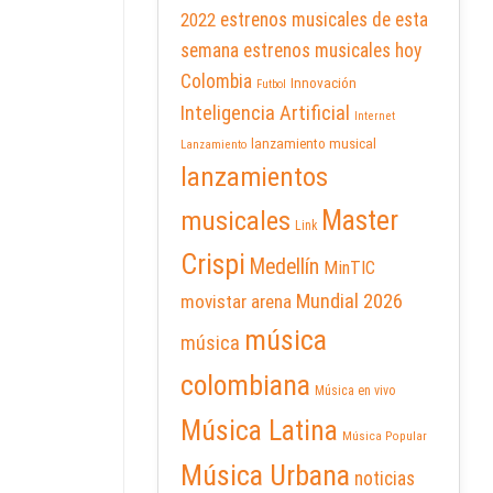
2022
estrenos musicales de esta
semana
estrenos musicales hoy
Colombia
Innovación
Futbol
Inteligencia Artificial
Internet
lanzamiento musical
Lanzamiento
lanzamientos
Master
musicales
Link
Crispi
Medellín
MinTIC
Mundial 2026
movistar arena
música
música
colombiana
Música en vivo
Música Latina
Música Popular
Música Urbana
noticias