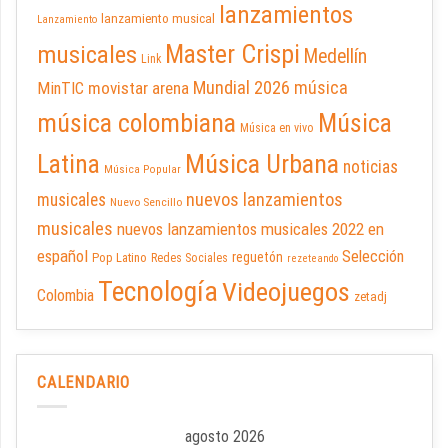
lanzamientos
lanzamiento musical
Lanzamiento
Master Crispi
musicales
Medellín
Link
Mundial 2026
música
movistar arena
MinTIC
música colombiana
Música
Música en vivo
Latina
Música Urbana
noticias
Música Popular
nuevos lanzamientos
musicales
Nuevo Sencillo
musicales
nuevos lanzamientos musicales 2022 en
español
Selección
reguetón
Pop Latino
Redes Sociales
rezeteando
Tecnología
Videojuegos
Colombia
zetadj
CALENDARIO
agosto 2026