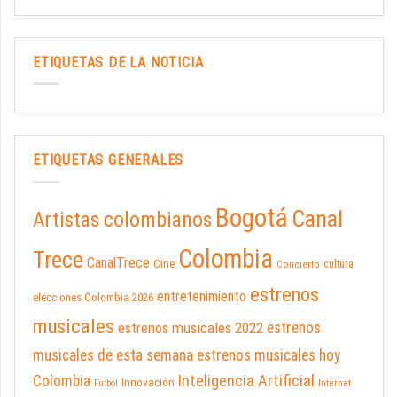
ETIQUETAS DE LA NOTICIA
ETIQUETAS GENERALES
Bogotá
Canal
Artistas colombianos
Colombia
Trece
CanalTrece
Cine
cultura
Concierto
estrenos
entretenimiento
elecciones Colombia 2026
musicales
estrenos musicales 2022
estrenos
musicales de esta semana
estrenos musicales hoy
Inteligencia Artificial
Colombia
Innovación
Futbol
Internet