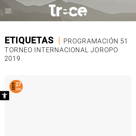
Saltar
al
contenido
ETIQUETAS
|
PROGRAMACIÓN 51
TORNEO INTERNACIONAL JOROPO
2019
.
27
2019
Abrir barra de herramientas
Jun