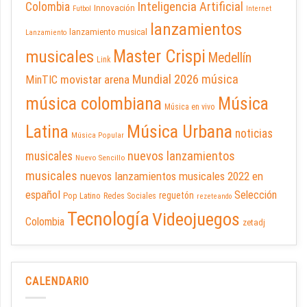
Inteligencia Artificial
Colombia
Innovación
Futbol
Internet
lanzamientos
lanzamiento musical
Lanzamiento
Master Crispi
musicales
Medellín
Link
Mundial 2026
música
movistar arena
MinTIC
música colombiana
Música
Música en vivo
Latina
Música Urbana
noticias
Música Popular
nuevos lanzamientos
musicales
Nuevo Sencillo
musicales
nuevos lanzamientos musicales 2022 en
español
Selección
reguetón
Pop Latino
Redes Sociales
rezeteando
Tecnología
Videojuegos
Colombia
zetadj
CALENDARIO