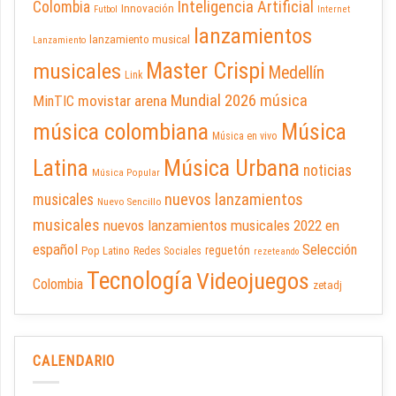
Inteligencia Artificial
Colombia
Innovación
Futbol
Internet
lanzamientos
lanzamiento musical
Lanzamiento
Master Crispi
musicales
Medellín
Link
Mundial 2026
música
movistar arena
MinTIC
música colombiana
Música
Música en vivo
Latina
Música Urbana
noticias
Música Popular
nuevos lanzamientos
musicales
Nuevo Sencillo
musicales
nuevos lanzamientos musicales 2022 en
español
Selección
reguetón
Pop Latino
Redes Sociales
rezeteando
Tecnología
Videojuegos
Colombia
zetadj
CALENDARIO