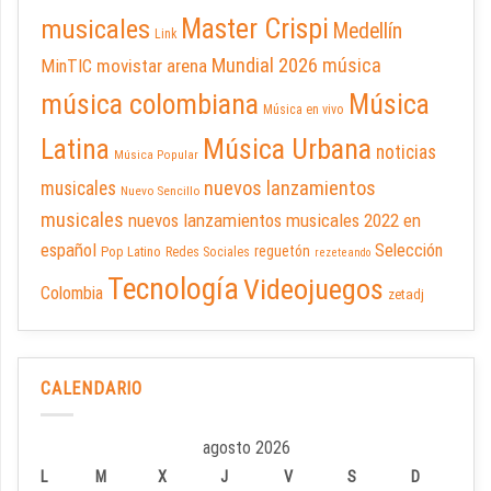
Master Crispi
musicales
Medellín
Link
Mundial 2026
música
movistar arena
MinTIC
música colombiana
Música
Música en vivo
Latina
Música Urbana
noticias
Música Popular
nuevos lanzamientos
musicales
Nuevo Sencillo
musicales
nuevos lanzamientos musicales 2022 en
español
Selección
reguetón
Pop Latino
Redes Sociales
rezeteando
Tecnología
Videojuegos
Colombia
zetadj
CALENDARIO
agosto 2026
L
M
X
J
V
S
D