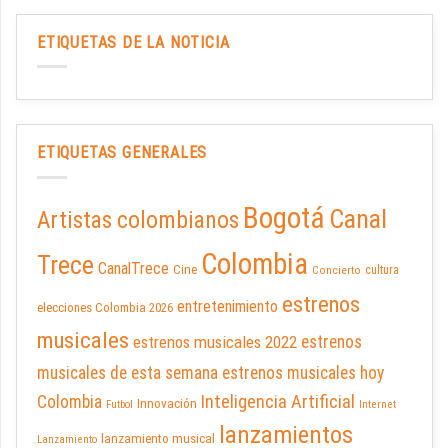
ETIQUETAS DE LA NOTICIA
ETIQUETAS GENERALES
Bogotá
Canal
Artistas colombianos
Colombia
Trece
CanalTrece
Cine
cultura
Concierto
estrenos
entretenimiento
elecciones Colombia 2026
musicales
estrenos musicales 2022
estrenos
musicales de esta semana
estrenos musicales hoy
Inteligencia Artificial
Colombia
Innovación
Futbol
Internet
lanzamientos
lanzamiento musical
Lanzamiento