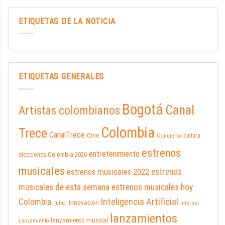
ETIQUETAS DE LA NOTICIA
ETIQUETAS GENERALES
Bogotá
Canal
Artistas colombianos
Colombia
Trece
CanalTrece
Cine
cultura
Concierto
estrenos
entretenimiento
elecciones Colombia 2026
musicales
estrenos musicales 2022
estrenos
musicales de esta semana
estrenos musicales hoy
Inteligencia Artificial
Colombia
Innovación
Futbol
Internet
lanzamientos
lanzamiento musical
Lanzamiento