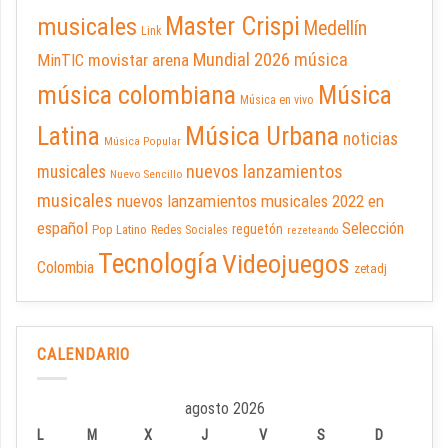
Master Crispi
musicales
Medellín
Link
Mundial 2026
música
movistar arena
MinTIC
música colombiana
Música
Música en vivo
Latina
Música Urbana
noticias
Música Popular
nuevos lanzamientos
musicales
Nuevo Sencillo
musicales
nuevos lanzamientos musicales 2022 en
español
Selección
reguetón
Pop Latino
Redes Sociales
rezeteando
Tecnología
Videojuegos
Colombia
zetadj
CALENDARIO
agosto 2026
L
M
X
J
V
S
D