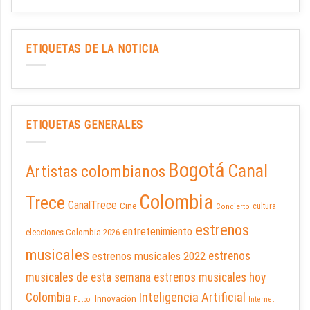
ETIQUETAS DE LA NOTICIA
ETIQUETAS GENERALES
Bogotá
Canal
Artistas colombianos
Colombia
Trece
CanalTrece
Cine
cultura
Concierto
estrenos
entretenimiento
elecciones Colombia 2026
musicales
estrenos musicales 2022
estrenos
musicales de esta semana
estrenos musicales hoy
Inteligencia Artificial
Colombia
Innovación
Futbol
Internet