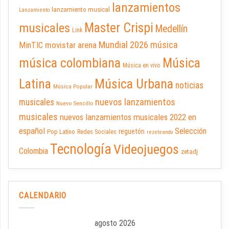
lanzamientos
lanzamiento musical
Lanzamiento
Master Crispi
musicales
Medellín
Link
Mundial 2026
música
movistar arena
MinTIC
música colombiana
Música
Música en vivo
Latina
Música Urbana
noticias
Música Popular
nuevos lanzamientos
musicales
Nuevo Sencillo
musicales
nuevos lanzamientos musicales 2022 en
español
Selección
reguetón
Pop Latino
Redes Sociales
rezeteando
Tecnología
Videojuegos
Colombia
zetadj
CALENDARIO
agosto 2026