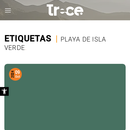
Saltar
al
contenido
ETIQUETAS
|
PLAYA DE ISLA
VERDE
.
09
2024
Oct
Abrir barra de herramientas