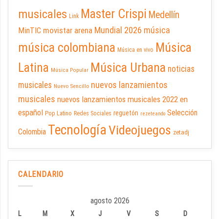
Master Crispi
musicales
Medellín
Link
Mundial 2026
música
movistar arena
MinTIC
música colombiana
Música
Música en vivo
Latina
Música Urbana
noticias
Música Popular
nuevos lanzamientos
musicales
Nuevo Sencillo
musicales
nuevos lanzamientos musicales 2022 en
español
Selección
reguetón
Pop Latino
Redes Sociales
rezeteando
Tecnología
Videojuegos
Colombia
zetadj
CALENDARIO
agosto 2026
L
M
X
J
V
S
D