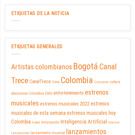
ETIQUETAS DE LA NOTICIA
ETIQUETAS GENERALES
Bogotá
Canal
Artistas colombianos
Colombia
Trece
CanalTrece
Cine
cultura
Concierto
estrenos
entretenimiento
elecciones Colombia 2026
musicales
estrenos musicales 2022
estrenos
musicales de esta semana
estrenos musicales hoy
Inteligencia Artificial
Colombia
Innovación
Futbol
Internet
lanzamientos
lanzamiento musical
Lanzamiento