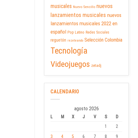
nuevos
musicales
Nuevo Sencillo
lanzamientos musicales
nuevos
lanzamientos musicales 2022 en
español
Pop Latino
Redes Sociales
Selección Colombia
reguetón
rezeteando
Tecnología
Videojuegos
zetadj
CALENDARIO
agosto 2026
L
M
X
J
V
S
D
1
2
3
4
5
6
7
8
9