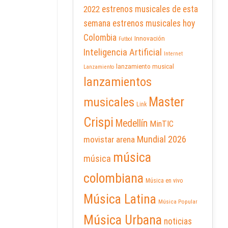
2022
estrenos musicales de esta
semana
estrenos musicales hoy
Colombia
Innovación
Futbol
Inteligencia Artificial
Internet
lanzamiento musical
Lanzamiento
lanzamientos
Master
musicales
Link
Crispi
Medellín
MinTIC
Mundial 2026
movistar arena
música
música
colombiana
Música en vivo
Música Latina
Música Popular
Música Urbana
noticias