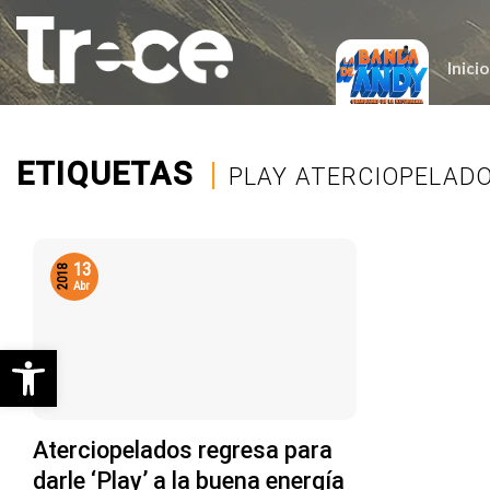
Saltar
al
contenido
Inicio
ETIQUETAS
|
PLAY ATERCIOPELAD
13
2018
Abr
Abrir barra de herramientas
Aterciopelados regresa para
darle ‘Play’ a la buena energía