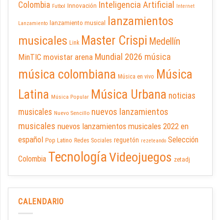
Inteligencia Artificial
Colombia
Innovación
Futbol
Internet
lanzamientos
lanzamiento musical
Lanzamiento
Master Crispi
musicales
Medellín
Link
Mundial 2026
música
movistar arena
MinTIC
música colombiana
Música
Música en vivo
Latina
Música Urbana
noticias
Música Popular
nuevos lanzamientos
musicales
Nuevo Sencillo
musicales
nuevos lanzamientos musicales 2022 en
español
Selección
reguetón
Pop Latino
Redes Sociales
rezeteando
Tecnología
Videojuegos
Colombia
zetadj
CALENDARIO