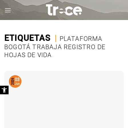
Saltar
al
contenido
ETIQUETAS
|
PLATAFORMA
BOGOTÁ TRABAJA REGISTRO DE
HOJAS DE VIDA
.
03
2026
Abrir barra de herramientas
Jun