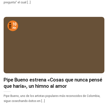
pregunta” el cual [...]
10
2024
Abr
Pipe Bueno estrena «Cosas que nunca pensé
que haría», un himno al amor
Pipe Bueno, uno de los artistas populares más reconocidos de Colombia,
sigue cosechando éxitos en [...]