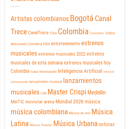
Bogotá
Canal
Artistas colombianos
Colombia
Trece
CanalTrece
Cine
cultura
Concierto
estrenos
entretenimiento
elecciones Colombia 2026
musicales
estrenos musicales 2022
estrenos
musicales de esta semana
estrenos musicales hoy
Inteligencia Artificial
Colombia
Innovación
Futbol
Internet
lanzamientos
lanzamiento musical
Lanzamiento
Master Crispi
musicales
Medellín
Link
Mundial 2026
música
movistar arena
MinTIC
música colombiana
Música
Música en vivo
Latina
Música Urbana
noticias
Música Popular