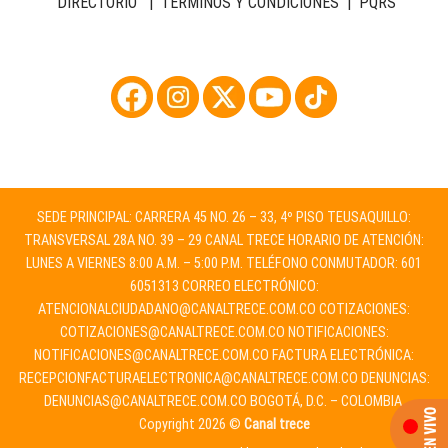
DIRECTORIO
|
TÉRMINOS Y CONDICIONES
|
PQRS
SEDE PRINCIPAL: CARRERA 45 NO. 26 – 33, 4º PISO TEUSAQUILLO:
TRANSVERSAL 28A NO. 39 – 29 CANAL TRECE HORARIO DE ATENCIÓN:
LUNES A VIERNES 8:00 A.M. – 5:00 P.M. TELÉFONO CONMUTADOR: 601
6051313 CORREO ELECTRÓNICO:
ATENCIONALCIUDADANO@CANALTRECE.COM.CO
COTIZACIONES:
COTIZACIONES@CANALTRECE.COM.CO
NOTIFICACIONES:
NOTIFICACIONES@CANALTRECE.COM.CO
FACTURA ELECTRÓNICA:
RECEPCIONFACTURAELECTRONICA@CANALTRECE.COM.CO
DENUNCIAS:
DENUNCIAS@CANALTRECE.COM.CO
BOGOTÁ, D.C. – COLOMBIA.
Copyright 2026 ©
Canal trece