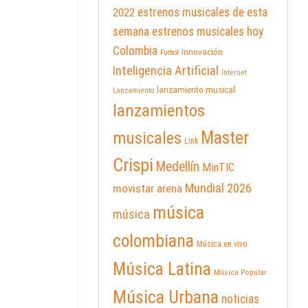
2022
estrenos musicales de esta
semana
estrenos musicales hoy
Colombia
Innovación
Futbol
Inteligencia Artificial
Internet
lanzamiento musical
Lanzamiento
lanzamientos
Master
musicales
Link
Crispi
Medellín
MinTIC
Mundial 2026
movistar arena
música
música
colombiana
Música en vivo
Música Latina
Música Popular
Música Urbana
noticias