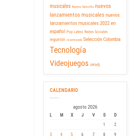
nuevos
musicales
Nuevo Sencillo
lanzamientos musicales
nuevos
lanzamientos musicales 2022 en
español
Pop Latino
Redes Sociales
Selección Colombia
reguetón
rezeteando
Tecnología
Videojuegos
zetadj
CALENDARIO
agosto 2026
L
M
X
J
V
S
D
1
2
3
4
5
6
7
8
9