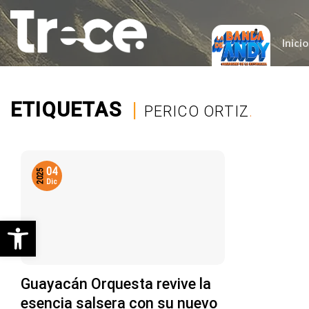
Saltar
al
contenido
Inicio
ETIQUETAS
|
PERICO ORTIZ
.
04
2025
Dic
Abrir barra de herramientas
Guayacán Orquesta revive la
esencia salsera con su nuevo