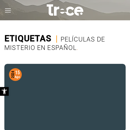
Saltar
al
contenido
ETIQUETAS
|
PELÍCULAS DE
MISTERIO EN ESPAÑOL
.
15
2024
Ago
Abrir barra de herramientas