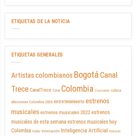
ETIQUETAS DE LA NOTICIA
ETIQUETAS GENERALES
Bogotá
Canal
Artistas colombianos
Colombia
Trece
CanalTrece
Cine
cultura
Concierto
estrenos
entretenimiento
elecciones Colombia 2026
musicales
estrenos musicales 2022
estrenos
musicales de esta semana
estrenos musicales hoy
Inteligencia Artificial
Colombia
Innovación
Futbol
Internet