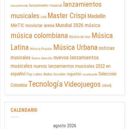
lanzamientos
lanzamiento musical
Lanzamiento
Master Crispi
musicales
Medellín
Link
Mundial 2026
música
movistar arena
MinTIC
música colombiana
Música
Música en vivo
Latina
Música Urbana
noticias
Música Popular
nuevos lanzamientos
musicales
Nuevo Sencillo
musicales
nuevos lanzamientos musicales 2022 en
español
Selección
reguetón
Pop Latino
Redes Sociales
rezeteando
Tecnología
Videojuegos
Colombia
zetadj
CALENDARIO
agosto 2026