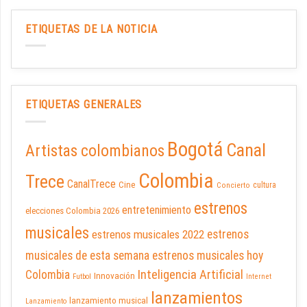
ETIQUETAS DE LA NOTICIA
ETIQUETAS GENERALES
Bogotá
Canal
Artistas colombianos
Colombia
Trece
CanalTrece
Cine
cultura
Concierto
estrenos
entretenimiento
elecciones Colombia 2026
musicales
estrenos musicales 2022
estrenos
musicales de esta semana
estrenos musicales hoy
Inteligencia Artificial
Colombia
Innovación
Futbol
Internet
lanzamientos
lanzamiento musical
Lanzamiento