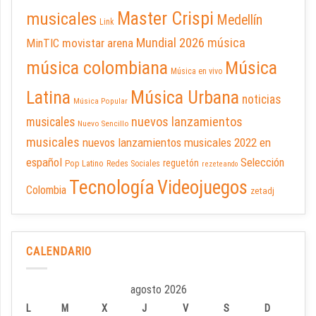
Master Crispi
musicales
Medellín
Link
Mundial 2026
música
MinTIC
movistar arena
música colombiana
Música
Música en vivo
Latina
Música Urbana
noticias
Música Popular
nuevos lanzamientos
musicales
Nuevo Sencillo
musicales
nuevos lanzamientos musicales 2022 en
español
Selección
reguetón
Pop Latino
Redes Sociales
rezeteando
Tecnología
Videojuegos
Colombia
zetadj
CALENDARIO
agosto 2026
L
M
X
J
V
S
D