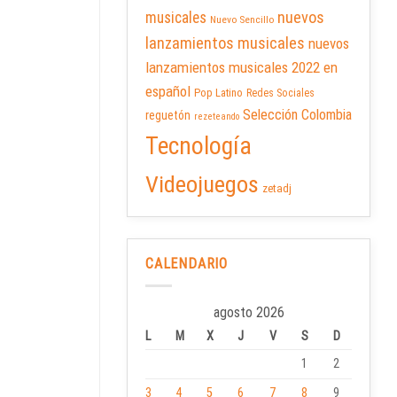
nuevos
musicales
Nuevo Sencillo
lanzamientos musicales
nuevos
lanzamientos musicales 2022 en
español
Pop Latino
Redes Sociales
Selección Colombia
reguetón
rezeteando
Tecnología
Videojuegos
zetadj
CALENDARIO
agosto 2026
L
M
X
J
V
S
D
1
2
3
4
5
6
7
8
9