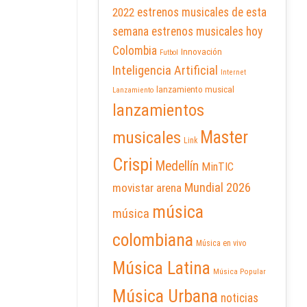
2022
estrenos musicales de esta
semana
estrenos musicales hoy
Colombia
Innovación
Futbol
Inteligencia Artificial
Internet
lanzamiento musical
Lanzamiento
lanzamientos
Master
musicales
Link
Crispi
Medellín
MinTIC
Mundial 2026
movistar arena
música
música
colombiana
Música en vivo
Música Latina
Música Popular
Música Urbana
noticias