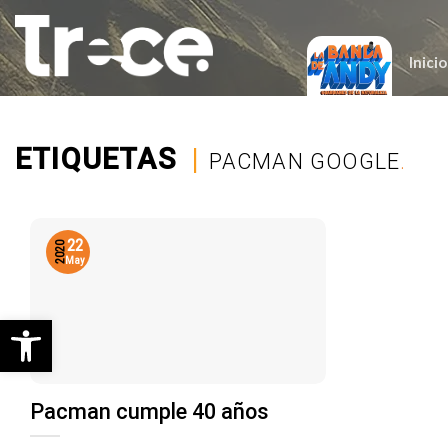
Saltar
al
contenido
Inicio
ETIQUETAS
|
PACMAN GOOGLE
.
22
2020
May
Abrir barra de herramientas
Pacman cumple 40 años