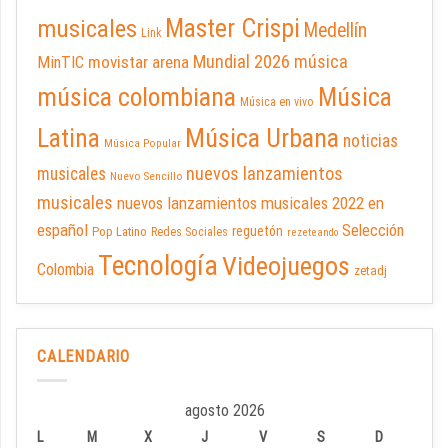
Master Crispi
musicales
Medellín
Link
Mundial 2026
música
movistar arena
MinTIC
música colombiana
Música
Música en vivo
Latina
Música Urbana
noticias
Música Popular
nuevos lanzamientos
musicales
Nuevo Sencillo
musicales
nuevos lanzamientos musicales 2022 en
español
Selección
reguetón
Pop Latino
Redes Sociales
rezeteando
Tecnología
Videojuegos
Colombia
zetadj
CALENDARIO
agosto 2026
L
M
X
J
V
S
D