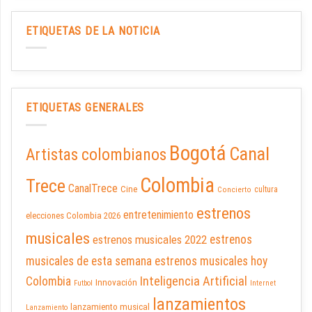
ETIQUETAS DE LA NOTICIA
ETIQUETAS GENERALES
Bogotá
Canal
Artistas colombianos
Colombia
Trece
CanalTrece
Cine
cultura
Concierto
estrenos
entretenimiento
elecciones Colombia 2026
musicales
estrenos musicales 2022
estrenos
musicales de esta semana
estrenos musicales hoy
Inteligencia Artificial
Colombia
Innovación
Futbol
Internet
lanzamientos
lanzamiento musical
Lanzamiento