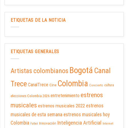
ETIQUETAS DE LA NOTICIA
ETIQUETAS GENERALES
Bogotá
Canal
Artistas colombianos
Colombia
Trece
CanalTrece
Cine
cultura
Concierto
estrenos
entretenimiento
elecciones Colombia 2026
musicales
estrenos musicales 2022
estrenos
musicales de esta semana
estrenos musicales hoy
Inteligencia Artificial
Colombia
Innovación
Futbol
Internet