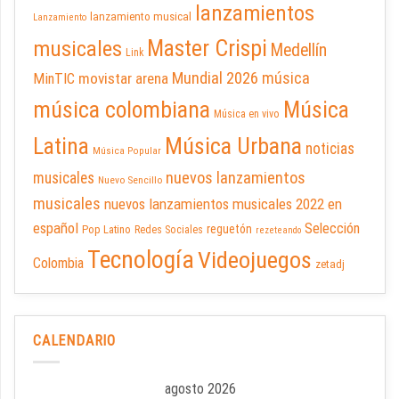
lanzamientos
lanzamiento musical
Lanzamiento
Master Crispi
musicales
Medellín
Link
Mundial 2026
música
movistar arena
MinTIC
música colombiana
Música
Música en vivo
Latina
Música Urbana
noticias
Música Popular
nuevos lanzamientos
musicales
Nuevo Sencillo
musicales
nuevos lanzamientos musicales 2022 en
español
Selección
reguetón
Pop Latino
Redes Sociales
rezeteando
Tecnología
Videojuegos
Colombia
zetadj
CALENDARIO
agosto 2026