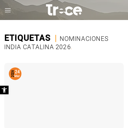
Saltar
al
contenido
ETIQUETAS
|
NOMINACIONES
INDIA CATALINA 2026
.
24
2026
Mar
Abrir barra de herramientas