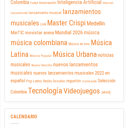
Inteligencia Artificial
Colombia
Innovación
Futbol
Internet
lanzamientos
lanzamiento musical
Lanzamiento
Master Crispi
musicales
Medellín
Link
Mundial 2026
música
movistar arena
MinTIC
música colombiana
Música
Música en vivo
Latina
Música Urbana
noticias
Música Popular
nuevos lanzamientos
musicales
Nuevo Sencillo
musicales
nuevos lanzamientos musicales 2022 en
español
Selección
reguetón
Pop Latino
Redes Sociales
rezeteando
Tecnología
Videojuegos
Colombia
zetadj
CALENDARIO