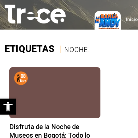
Saltar
al
contenido
Inicio
ETIQUETAS
|
NOCHE
.
08
2024
Nov
Abrir barra de herramientas
Disfruta de la Noche de
Museos en Bogotá: Todo lo