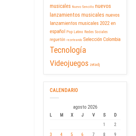
nuevos
musicales
Nuevo Sencillo
lanzamientos musicales
nuevos
lanzamientos musicales 2022 en
español
Pop Latino
Redes Sociales
Selección Colombia
reguetón
rezeteando
Tecnología
Videojuegos
zetadj
CALENDARIO
agosto 2026
L
M
X
J
V
S
D
1
2
3
4
5
6
7
8
9