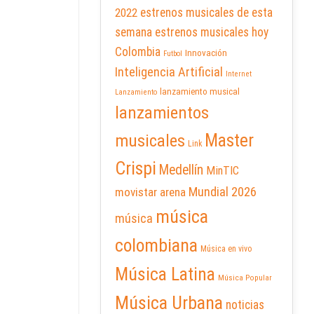
2022
estrenos musicales de esta
semana
estrenos musicales hoy
Colombia
Innovación
Futbol
Inteligencia Artificial
Internet
lanzamiento musical
Lanzamiento
lanzamientos
Master
musicales
Link
Crispi
Medellín
MinTIC
Mundial 2026
movistar arena
música
música
colombiana
Música en vivo
Música Latina
Música Popular
Música Urbana
noticias