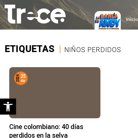
Saltar
al
contenido
Inicio
ETIQUETAS
|
NIÑOS PERDIDOS
.
25
2024
Abr
Abrir barra de herramientas
Cine colombiano: 40 días
perdidos en la selva