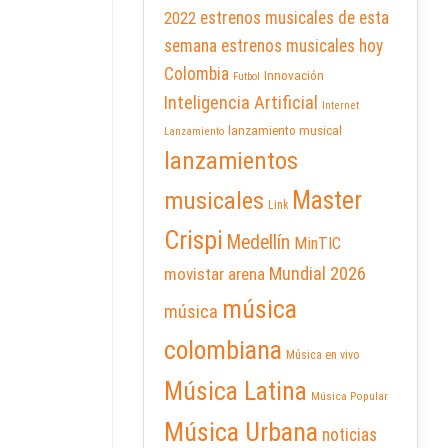
2022
estrenos musicales de esta
semana
estrenos musicales hoy
Colombia
Innovación
Futbol
Inteligencia Artificial
Internet
lanzamiento musical
Lanzamiento
lanzamientos
Master
musicales
Link
Crispi
Medellín
MinTIC
Mundial 2026
movistar arena
música
música
colombiana
Música en vivo
Música Latina
Música Popular
Música Urbana
noticias