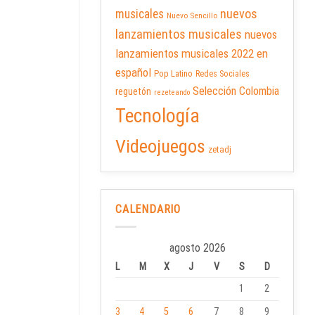
nuevos
musicales
Nuevo Sencillo
lanzamientos musicales
nuevos
lanzamientos musicales 2022 en
español
Pop Latino
Redes Sociales
Selección Colombia
reguetón
rezeteando
Tecnología
Videojuegos
zetadj
CALENDARIO
agosto 2026
L
M
X
J
V
S
D
1
2
3
4
5
6
7
8
9