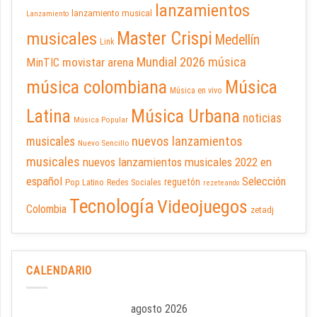
lanzamientos
lanzamiento musical
Lanzamiento
Master Crispi
musicales
Medellín
Link
Mundial 2026
música
movistar arena
MinTIC
música colombiana
Música
Música en vivo
Latina
Música Urbana
noticias
Música Popular
nuevos lanzamientos
musicales
Nuevo Sencillo
musicales
nuevos lanzamientos musicales 2022 en
español
Selección
reguetón
Pop Latino
Redes Sociales
rezeteando
Tecnología
Videojuegos
Colombia
zetadj
CALENDARIO
agosto 2026