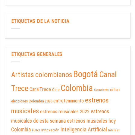
ETIQUETAS DE LA NOTICIA
ETIQUETAS GENERALES
Bogotá
Canal
Artistas colombianos
Colombia
Trece
CanalTrece
Cine
cultura
Concierto
estrenos
entretenimiento
elecciones Colombia 2026
musicales
estrenos musicales 2022
estrenos
musicales de esta semana
estrenos musicales hoy
Inteligencia Artificial
Colombia
Innovación
Futbol
Internet