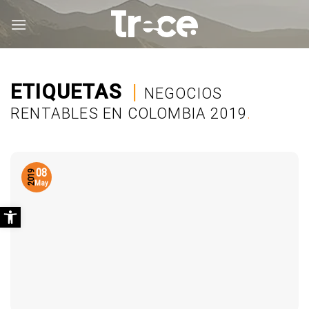
Saltar
al
contenido
ETIQUETAS
|
NEGOCIOS
RENTABLES EN COLOMBIA 2019
.
08
2019
May
Abrir barra de herramientas