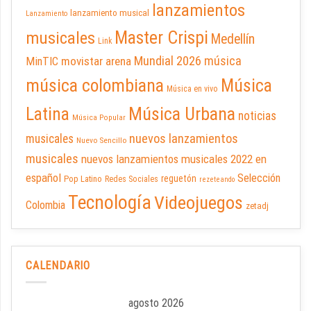
lanzamientos
lanzamiento musical
Lanzamiento
Master Crispi
musicales
Medellín
Link
Mundial 2026
música
movistar arena
MinTIC
música colombiana
Música
Música en vivo
Latina
Música Urbana
noticias
Música Popular
nuevos lanzamientos
musicales
Nuevo Sencillo
musicales
nuevos lanzamientos musicales 2022 en
español
Selección
reguetón
Pop Latino
Redes Sociales
rezeteando
Tecnología
Videojuegos
Colombia
zetadj
CALENDARIO
agosto 2026