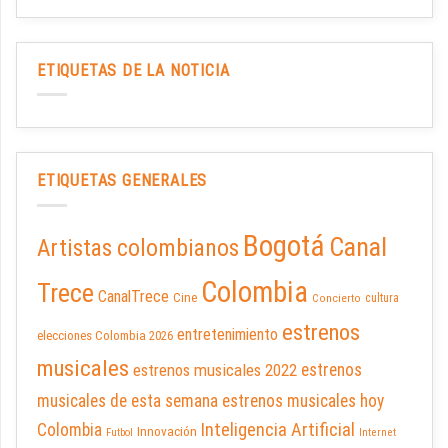
ETIQUETAS DE LA NOTICIA
ETIQUETAS GENERALES
Bogotá
Canal
Artistas colombianos
Colombia
Trece
CanalTrece
Cine
cultura
Concierto
estrenos
entretenimiento
elecciones Colombia 2026
musicales
estrenos musicales 2022
estrenos
musicales de esta semana
estrenos musicales hoy
Inteligencia Artificial
Colombia
Innovación
Futbol
Internet