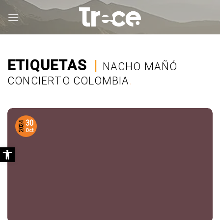
Saltar
al
contenido
ETIQUETAS
|
NACHO MAÑÓ
CONCIERTO COLOMBIA
.
30
2024
Oct
Abrir barra de herramientas