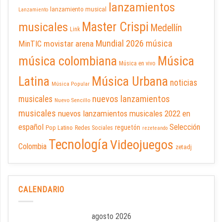
lanzamientos
lanzamiento musical
Lanzamiento
Master Crispi
musicales
Medellín
Link
Mundial 2026
música
movistar arena
MinTIC
música colombiana
Música
Música en vivo
Latina
Música Urbana
noticias
Música Popular
nuevos lanzamientos
musicales
Nuevo Sencillo
musicales
nuevos lanzamientos musicales 2022 en
español
Selección
reguetón
Pop Latino
Redes Sociales
rezeteando
Tecnología
Videojuegos
Colombia
zetadj
CALENDARIO
agosto 2026