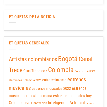
ETIQUETAS DE LA NOTICIA
ETIQUETAS GENERALES
Bogotá
Canal
Artistas colombianos
Colombia
Trece
CanalTrece
Cine
cultura
Concierto
estrenos
entretenimiento
elecciones Colombia 2026
musicales
estrenos musicales 2022
estrenos
musicales de esta semana
estrenos musicales hoy
Inteligencia Artificial
Colombia
Innovación
Futbol
Internet