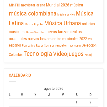
Mundial 2026
música
movistar arena
MinTIC
música colombiana
Música
Música en vivo
Latina
Música Urbana
noticias
Música Popular
nuevos lanzamientos
musicales
Nuevo Sencillo
musicales
nuevos lanzamientos musicales 2022 en
español
Selección
reguetón
Pop Latino
Redes Sociales
rezeteando
Tecnología
Videojuegos
Colombia
zetadj
CALENDARIO
agosto 2026
L
M
X
J
V
S
D
1
2