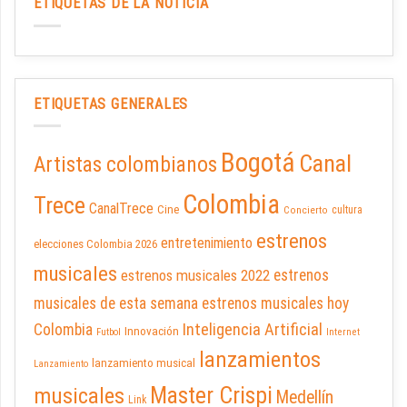
ETIQUETAS DE LA NOTICIA
ETIQUETAS GENERALES
Bogotá
Canal
Artistas colombianos
Colombia
Trece
CanalTrece
Cine
cultura
Concierto
estrenos
entretenimiento
elecciones Colombia 2026
musicales
estrenos musicales 2022
estrenos
musicales de esta semana
estrenos musicales hoy
Inteligencia Artificial
Colombia
Innovación
Futbol
Internet
lanzamientos
lanzamiento musical
Lanzamiento
Master Crispi
musicales
Medellín
Link