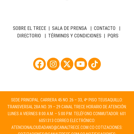
SOBRE EL TRECE
|
SALA DE PRENSA
|
CONTACTO
|
DIRECTORIO
|
TÉRMINOS Y CONDICIONES
|
PQRS
SEDE PRINCIPAL: CARRERA 45 NO. 26 – 33, 4º PISO TEUSAQUILLO:
TRANSVERSAL 28A NO. 39 – 29 CANAL TRECE HORARIO DE ATENCIÓN:
LUNES A VIERNES 8:00 A.M. – 5:00 P.M. TELÉFONO CONMUTADOR: 601
6051313 CORREO ELECTRÓNICO:
ATENCIONALCIUDADANO@CANALTRECE.COM.CO
COTIZACIONES: