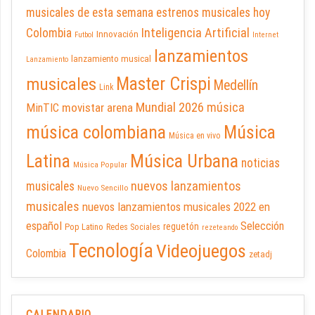
musicales de esta semana
estrenos musicales hoy
Inteligencia Artificial
Colombia
Innovación
Futbol
Internet
lanzamientos
lanzamiento musical
Lanzamiento
Master Crispi
musicales
Medellín
Link
Mundial 2026
música
movistar arena
MinTIC
música colombiana
Música
Música en vivo
Latina
Música Urbana
noticias
Música Popular
nuevos lanzamientos
musicales
Nuevo Sencillo
musicales
nuevos lanzamientos musicales 2022 en
español
Selección
reguetón
Pop Latino
Redes Sociales
rezeteando
Tecnología
Videojuegos
Colombia
zetadj
CALENDARIO