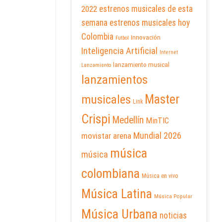
2022
estrenos musicales de esta
semana
estrenos musicales hoy
Colombia
Innovación
Futbol
Inteligencia Artificial
Internet
lanzamiento musical
Lanzamiento
lanzamientos
Master
musicales
Link
Crispi
Medellín
MinTIC
Mundial 2026
movistar arena
música
música
colombiana
Música en vivo
Música Latina
Música Popular
Música Urbana
noticias