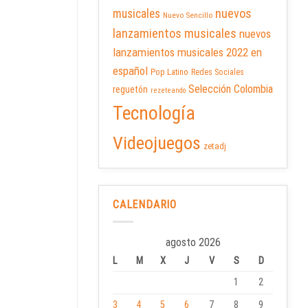
nuevos
musicales
Nuevo Sencillo
lanzamientos musicales
nuevos
lanzamientos musicales 2022 en
español
Pop Latino
Redes Sociales
Selección Colombia
reguetón
rezeteando
Tecnología
Videojuegos
zetadj
CALENDARIO
agosto 2026
L
M
X
J
V
S
D
1
2
3
4
5
6
7
8
9