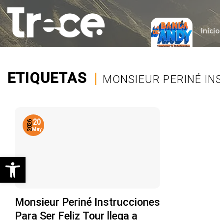
Saltar
al
contenido
Inicio
ETIQUETAS
|
MONSIEUR PERINÉ IN
20
2026
May
Abrir barra de herramientas
Monsieur Periné Instrucciones
Para Ser Feliz Tour llega a