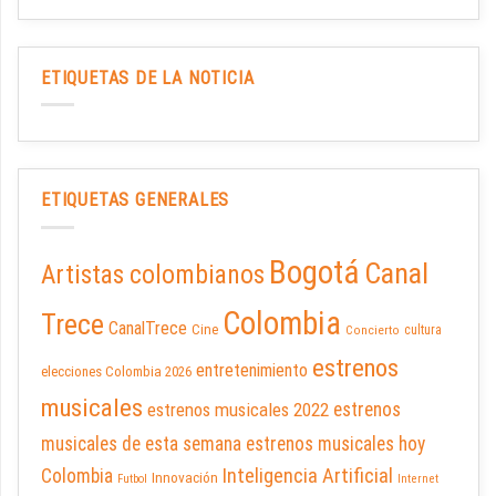
ETIQUETAS DE LA NOTICIA
ETIQUETAS GENERALES
Bogotá
Canal
Artistas colombianos
Colombia
Trece
CanalTrece
Cine
cultura
Concierto
estrenos
entretenimiento
elecciones Colombia 2026
musicales
estrenos musicales 2022
estrenos
musicales de esta semana
estrenos musicales hoy
Inteligencia Artificial
Colombia
Innovación
Futbol
Internet