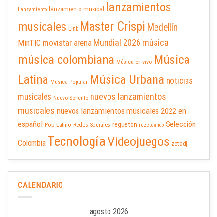
lanzamientos
lanzamiento musical
Lanzamiento
Master Crispi
musicales
Medellín
Link
Mundial 2026
música
movistar arena
MinTIC
música colombiana
Música
Música en vivo
Latina
Música Urbana
noticias
Música Popular
nuevos lanzamientos
musicales
Nuevo Sencillo
musicales
nuevos lanzamientos musicales 2022 en
español
Selección
reguetón
Pop Latino
Redes Sociales
rezeteando
Tecnología
Videojuegos
Colombia
zetadj
CALENDARIO
agosto 2026