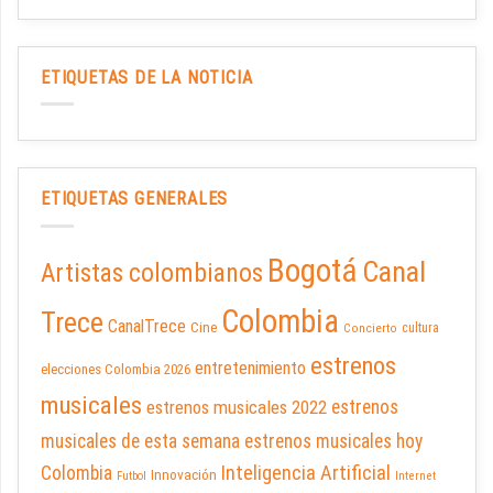
ETIQUETAS DE LA NOTICIA
ETIQUETAS GENERALES
Bogotá
Canal
Artistas colombianos
Colombia
Trece
CanalTrece
Cine
cultura
Concierto
estrenos
entretenimiento
elecciones Colombia 2026
musicales
estrenos musicales 2022
estrenos
musicales de esta semana
estrenos musicales hoy
Inteligencia Artificial
Colombia
Innovación
Futbol
Internet