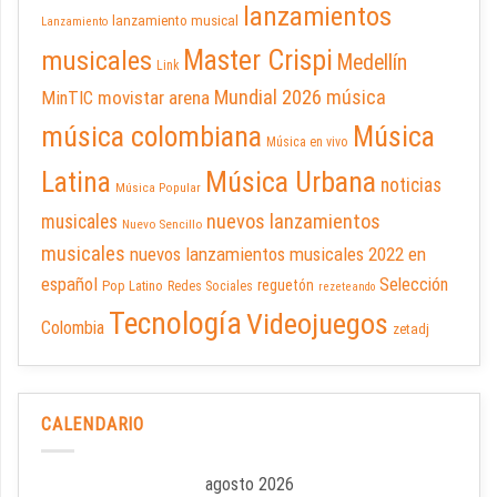
lanzamientos
lanzamiento musical
Lanzamiento
Master Crispi
musicales
Medellín
Link
Mundial 2026
música
movistar arena
MinTIC
música colombiana
Música
Música en vivo
Latina
Música Urbana
noticias
Música Popular
nuevos lanzamientos
musicales
Nuevo Sencillo
musicales
nuevos lanzamientos musicales 2022 en
español
Selección
reguetón
Pop Latino
Redes Sociales
rezeteando
Tecnología
Videojuegos
Colombia
zetadj
CALENDARIO
agosto 2026