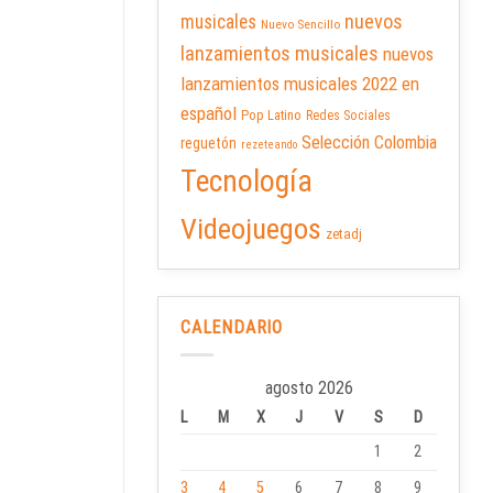
nuevos
musicales
Nuevo Sencillo
lanzamientos musicales
nuevos
lanzamientos musicales 2022 en
español
Pop Latino
Redes Sociales
Selección Colombia
reguetón
rezeteando
Tecnología
Videojuegos
zetadj
CALENDARIO
agosto 2026
L
M
X
J
V
S
D
1
2
3
4
5
6
7
8
9