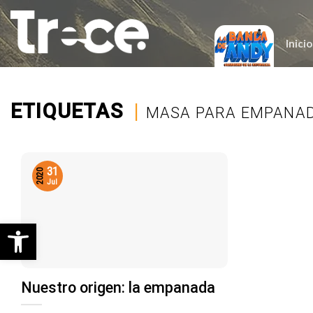
Saltar
al
contenido
Inicio
ETIQUETAS
|
MASA PARA EMPANAD
31
2020
Jul
Abrir barra de herramientas
Nuestro origen: la empanada