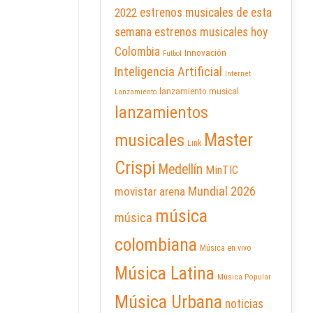
2022
estrenos musicales de esta
semana
estrenos musicales hoy
Colombia
Innovación
Futbol
Inteligencia Artificial
Internet
lanzamiento musical
Lanzamiento
lanzamientos
Master
musicales
Link
Crispi
Medellín
MinTIC
Mundial 2026
movistar arena
música
música
colombiana
Música en vivo
Música Latina
Música Popular
Música Urbana
noticias