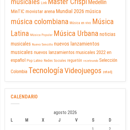
Master Crispi
musicales
Medellín
Link
Mundial 2026
música
movistar arena
MinTIC
música colombiana
Música
Música en vivo
Latina
Música Urbana
noticias
Música Popular
nuevos lanzamientos
musicales
Nuevo Sencillo
musicales
nuevos lanzamientos musicales 2022 en
español
Selección
reguetón
Pop Latino
Redes Sociales
rezeteando
Tecnología
Videojuegos
Colombia
zetadj
CALENDARIO
agosto 2026
L
M
X
J
V
S
D
1
2