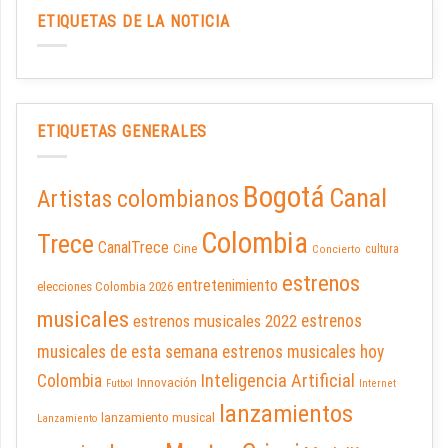
ETIQUETAS DE LA NOTICIA
ETIQUETAS GENERALES
Bogotá
Canal
Artistas colombianos
Colombia
Trece
CanalTrece
Cine
cultura
Concierto
estrenos
entretenimiento
elecciones Colombia 2026
musicales
estrenos musicales 2022
estrenos
musicales de esta semana
estrenos musicales hoy
Inteligencia Artificial
Colombia
Innovación
Futbol
Internet
lanzamientos
lanzamiento musical
Lanzamiento