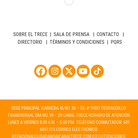
SOBRE EL TRECE
|
SALA DE PRENSA
|
CONTACTO
|
DIRECTORIO
|
TÉRMINOS Y CONDICIONES
|
PQRS
SEDE PRINCIPAL: CARRERA 45 NO. 26 – 33, 4º PISO TEUSAQUILLO:
TRANSVERSAL 28A NO. 39 – 29 CANAL TRECE HORARIO DE ATENCIÓN:
LUNES A VIERNES 8:00 A.M. – 5:00 P.M. TELÉFONO CONMUTADOR: 601
6051313 CORREO ELECTRÓNICO:
ATENCIONALCIUDADANO@CANALTRECE.COM.CO
COTIZACIONES: