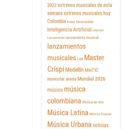
2022
estrenos musicales de esta
semana
estrenos musicales hoy
Colombia
Innovación
Futbol
Inteligencia Artificial
Internet
lanzamiento musical
Lanzamiento
lanzamientos
Master
musicales
Link
Crispi
Medellín
MinTIC
Mundial 2026
movistar arena
música
música
colombiana
Música en vivo
Música Latina
Música Popular
Música Urbana
noticias