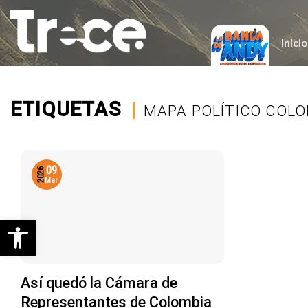
Saltar
al
contenido
Inicio
ETIQUETAS
|
MAPA POLÍTICO COLO
09
2026
Mar
Abrir barra de herramientas
Así quedó la Cámara de
Representantes de Colombia