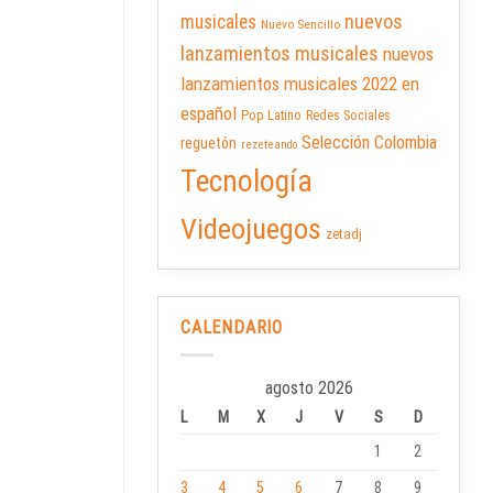
nuevos
musicales
Nuevo Sencillo
lanzamientos musicales
nuevos
lanzamientos musicales 2022 en
español
Pop Latino
Redes Sociales
Selección Colombia
reguetón
rezeteando
Tecnología
Videojuegos
zetadj
CALENDARIO
agosto 2026
L
M
X
J
V
S
D
1
2
3
4
5
6
7
8
9