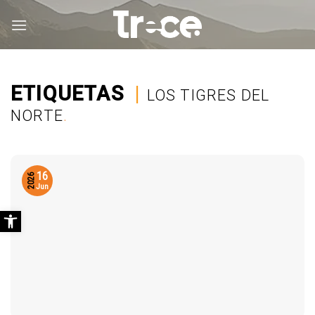
Saltar
al
contenido
ETIQUETAS
|
LOS TIGRES DEL
NORTE
.
16
2026
Jun
Abrir barra de herramientas