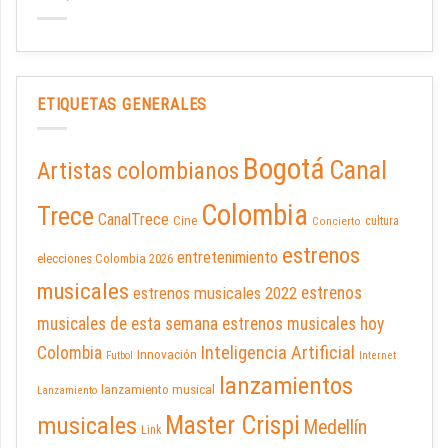
ETIQUETAS GENERALES
Bogotá
Canal
Artistas colombianos
Colombia
Trece
CanalTrece
Cine
cultura
Concierto
estrenos
entretenimiento
elecciones Colombia 2026
musicales
estrenos musicales 2022
estrenos
musicales de esta semana
estrenos musicales hoy
Inteligencia Artificial
Colombia
Innovación
Futbol
Internet
lanzamientos
lanzamiento musical
Lanzamiento
Master Crispi
musicales
Medellín
Link