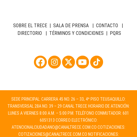
SOBRE EL TRECE
|
SALA DE PRENSA
|
CONTACTO
|
DIRECTORIO
|
TÉRMINOS Y CONDICIONES
|
PQRS
SEDE PRINCIPAL: CARRERA 45 NO. 26 – 33, 4º PISO TEUSAQUILLO:
TRANSVERSAL 28A NO. 39 – 29 CANAL TRECE HORARIO DE ATENCIÓN:
LUNES A VIERNES 8:00 A.M. – 5:00 P.M. TELÉFONO CONMUTADOR: 601
6051313 CORREO ELECTRÓNICO:
ATENCIONALCIUDADANO@CANALTRECE.COM.CO
COTIZACIONES:
COTIZACIONES@CANALTRECE.COM.CO
NOTIFICACIONES: