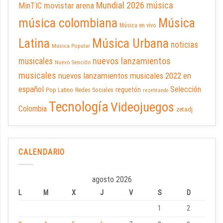
Mundial 2026
música
movistar arena
MinTIC
música colombiana
Música
Música en vivo
Latina
Música Urbana
noticias
Música Popular
nuevos lanzamientos
musicales
Nuevo Sencillo
musicales
nuevos lanzamientos musicales 2022 en
español
Selección
reguetón
Pop Latino
Redes Sociales
rezeteando
Tecnología
Videojuegos
Colombia
zetadj
CALENDARIO
agosto 2026
L
M
X
J
V
S
D
1
2