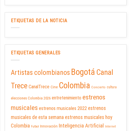
ETIQUETAS DE LA NOTICIA
ETIQUETAS GENERALES
Bogotá
Canal
Artistas colombianos
Colombia
Trece
CanalTrece
Cine
cultura
Concierto
estrenos
entretenimiento
elecciones Colombia 2026
musicales
estrenos musicales 2022
estrenos
musicales de esta semana
estrenos musicales hoy
Inteligencia Artificial
Colombia
Innovación
Futbol
Internet