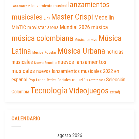
lanzamientos
lanzamiento musical
Lanzamiento
Master Crispi
musicales
Medellín
Link
Mundial 2026
música
movistar arena
MinTIC
música colombiana
Música
Música en vivo
Latina
Música Urbana
noticias
Música Popular
nuevos lanzamientos
musicales
Nuevo Sencillo
musicales
nuevos lanzamientos musicales 2022 en
español
Selección
reguetón
Pop Latino
Redes Sociales
rezeteando
Tecnología
Videojuegos
Colombia
zetadj
CALENDARIO
agosto 2026